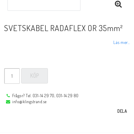
Sprayer, pastor m.m.
SVETSKABEL RADAFLEX OR 35mm²
Rotgas verktyg
Läs mer...
Handverktyg
Märkning-plåtbearbetning
KÖP
Kap och slipprodukter
Frågor? Tel. 031-14 29 70, 031-14 29 80
info@klingstrand.se
Inspektions speglar
DELA
Arbetsbelysning