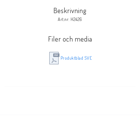
Beskrivning
Elmaterial
Art.nr: H2426
Filer och media
Svets avskärmning
Produktblad SVE
Svetsglas
Svetshjälmar / skärmar
Ögonskydd
Hörselskydd-skyddshjälmar