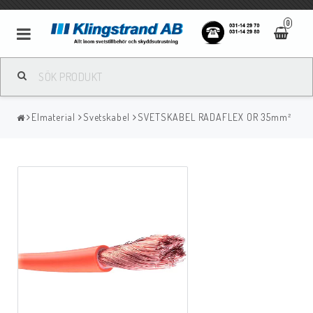
0
Metallbågsvetsning
Elmaterial
Svetskabel
SVETSKABEL RADAFLEX OR 35mm²
Mig/Mag svetsning
Tigsvetsning
Gassvetsning
Bågluftsmejsling