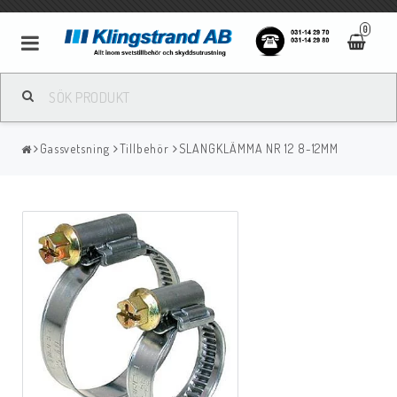
0
Metallbågsvetsning
Gassvetsning
Tillbehör
SLANGKLÄMMA NR 12 8-12MM
Mig/Mag svetsning
Tigsvetsning
Gassvetsning
Bågluftsmejsling