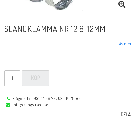
Sprayer, pastor m.m.
SLANGKLÄMMA NR 12 8-12MM
Rotgas verktyg
Läs mer...
Handverktyg
Märkning-plåtbearbetning
KÖP
Kap och slipprodukter
Frågor? Tel. 031-14 29 70, 031-14 29 80
info@klingstrand.se
Inspektions speglar
DELA
Arbetsbelysning