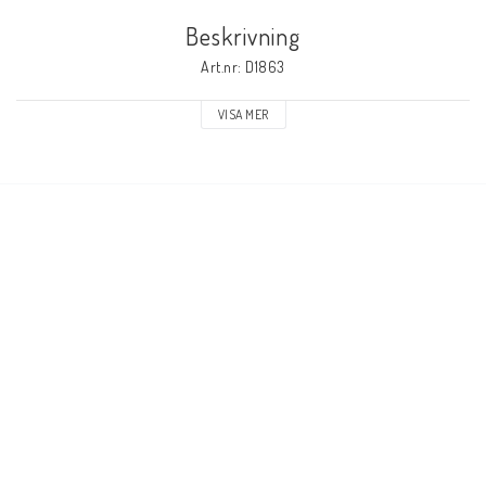
Beskrivning
Elmaterial
Art.nr: D1863
VISA MER
Svets avskärmning
Svetsglas
Svetshjälmar / skärmar
Ögonskydd
Hörselskydd-skyddshjälmar