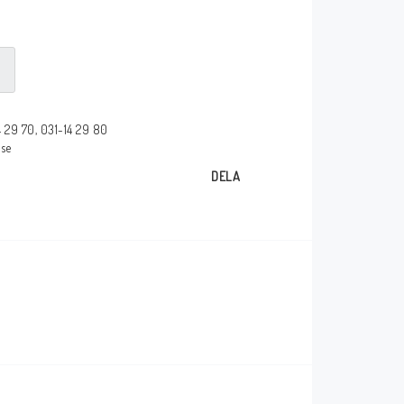
Försäkran om
överensstämmelse
glasögon
_____________________________________________
Några av våra leverantörer!
14 29 70, 031-14 29 80
.se
DELA
_____________________________________________
_____________________________________________
kärmar
_____________________________________________
mar