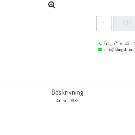
Profi
Låstänger
Rörfixeringsverktyg
Reservdelar
KÖP
Reservdelar
Tillbehör
Frågor? Tel. 031-
info@klingstrand
r
Inspektions speglar
Arbetsbelysning
Inspektions speglar
Arbetsbelysning
Reservdelar
Tillbehör
Beskrivning
Art.nr: L6132
Svetsglas
Svetshjälmar / s
Svetsglas
Svetshjälmar / skär