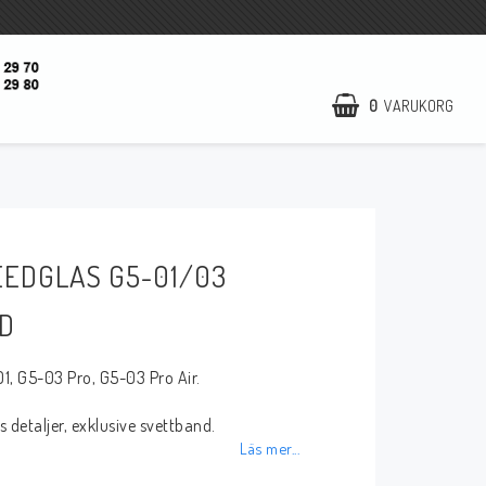
0
VARUKORG
Startsida
Öppettider
EEDGLAS G5-01/03
Kontaktformulär
D
Nyheter
Utförsäljning
1, G5-03 Pro, G5-03 Pro Air.
Kampanj
 detaljer, exklusive svettband.
Om oss
Läs mer...
Villkor & info