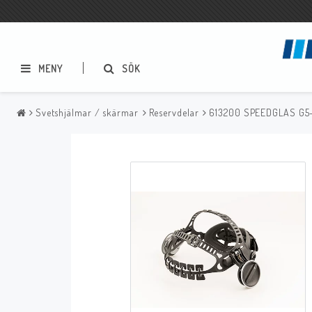
MENY
SÖK
Svetshjälmar / skärmar
Reservdelar
613200 SPEEDGLAS G
Metallbågsvetsning
Mig/Mag svetsning
Elektrodhållare
Slangpaket
Elektrodskåp
Reservdelar
Godsklämmor
Tillbehör
Stålborstar
Slagghackor
Reservdelar
Bågluftsmejsling
Sprayer, pastor m.m.