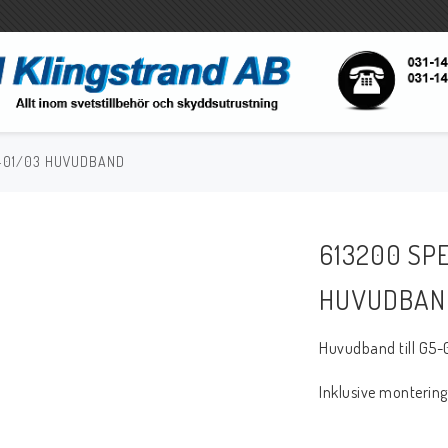
5-01/03 HUVUDBAND
Tigsvetsning
Gassvetsning
Slangpaket
Brännarsystem
613200 SP
Reservdelar
Reservdelar
Tillbehör
Tillbehör
HUVUDBAN
Svetsslang
Huvudband till G5-0
Inklusive monterings
Rotgas verktyg
Handverktyg