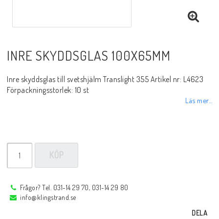
Sprayer, pastor m.m.
Rotgas verktyg
INRE SKYDDSGLAS 100X65MM
Handverktyg
Inre skyddsglas till svetshjälm Translight 355 Artikel nr: L4623
Förpackningsstorlek: 10 st
Läs mer...
Märkning-plåtbearbetning
Kap och slipprodukter
KÖP
Inspektions speglar
Frågor? Tel. 031-14 29 70, 031-14 29 80
info@klingstrand.se
DELA
Arbetsbelysning