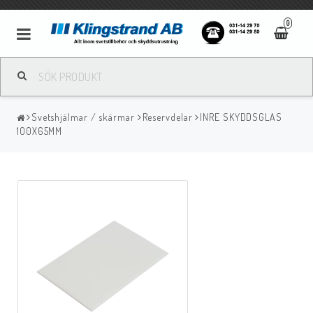
0
Metallbågsvetsning
Svetshjälmar / skärmar
Reservdelar
INRE SKYDDSGLAS
Mig/Mag svetsning
100X65MM
Tigsvetsning
Gassvetsning
Bågluftsmejsling