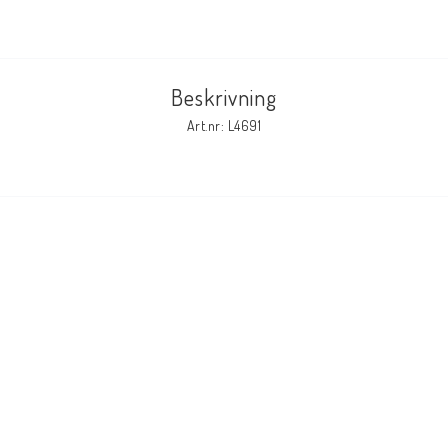
Elmaterial
Beskrivning
Art.nr: L4691
Svets avskärmning
Svetsglas
Svetshjälmar / skärmar
Ögonskydd
Hörselskydd-skyddshjälmar