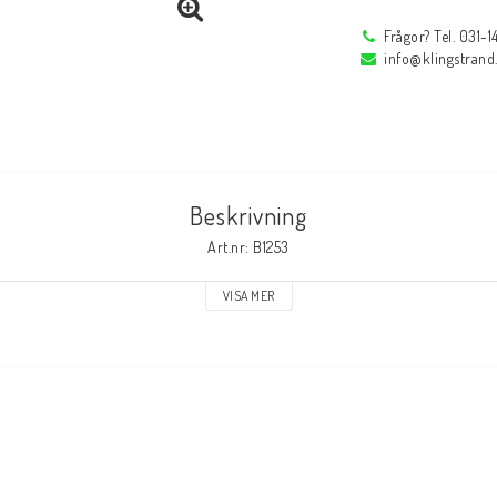
Frågor? Tel. 031-
Profi
Låstänger
info@klingstrand
Rörfixeringsverktyg
Reservdelar
Reservdelar
Tillbehör
Beskrivning
r
Inspektions speglar
Arbetsbelysning
Art.nr: B1253
Inspektions speglar
Arbetsbelysning
VISA MER
Reservdelar
Tillbehör
Svetsglas
Svetshjälmar / s
Svetsglas
Svetshjälmar / skär