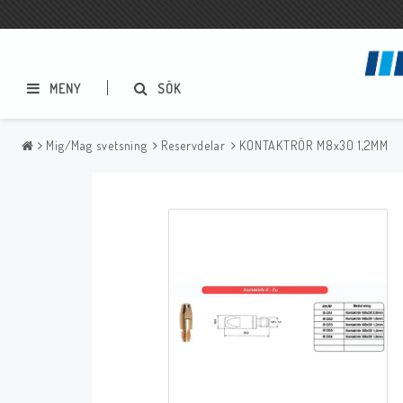
MENY
SÖK
Mig/Mag svetsning
Reservdelar
KONTAKTRÖR M8x30 1,2MM
Metallbågsvetsning
Mig/Mag svetsning
Elektrodhållare
Slangpaket
Elektrodskåp
Reservdelar
Godsklämmor
Tillbehör
Stålborstar
Slagghackor
Reservdelar
Bågluftsmejsling
Sprayer, pastor m.m.