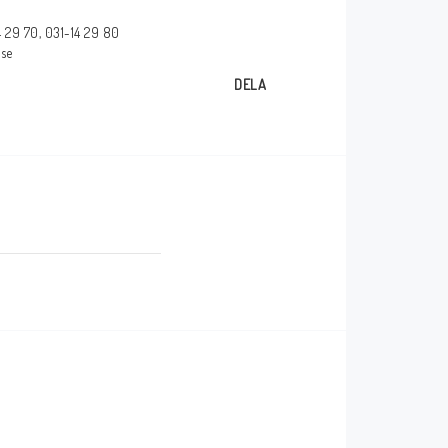
Försäkran om
14 29 70, 031-14 29 80
överensstämmelse
.se
glasögon
DELA
_____________________________________________
Några av våra leverantörer!
_____________________________________________
_____________________________________________
kärmar
_____________________________________________
mar