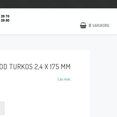
0
VARUKORG
Startsida
Öppettider
OD TURKOS 2,4 X 175 MM
Kontaktformulär
Nyheter
Läs mer...
Utförsäljning
Kampanj
Om oss
Villkor & info