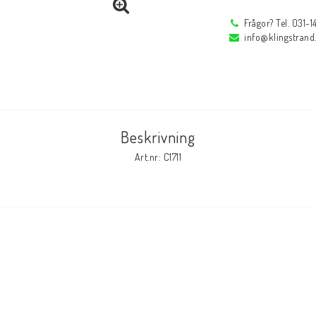
Frågor? Tel. 031-
Profi
Låstänger
info@klingstrand
Rörfixeringsverktyg
Reservdelar
Reservdelar
Tillbehör
Beskrivning
r
Inspektions speglar
Arbetsbelysning
Art.nr: C1711
Inspektions speglar
Arbetsbelysning
Reservdelar
Tillbehör
Svetsglas
Svetshjälmar / s
Svetsglas
Svetshjälmar / skär