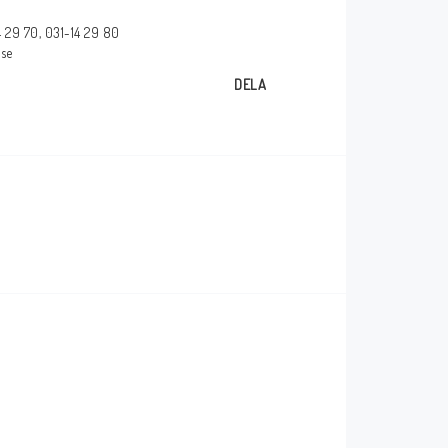
Försäkran om
14 29 70, 031-14 29 80
överensstämmelse
.se
glasögon
DELA
_____________________________________________
Några av våra leverantörer!
_____________________________________________
_____________________________________________
kärmar
_____________________________________________
mar