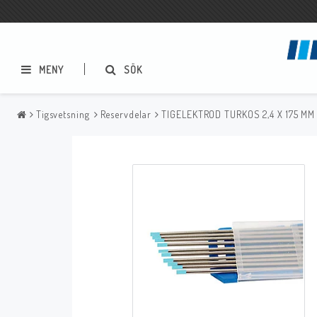
MENY
SÖK
Tigsvetsning
Reservdelar
TIGELEKTROD TURKOS 2,4 X 175 MM
Metallbågsvetsning
Mig/Mag svetsning
Elektrodhållare
Slangpaket
Elektrodskåp
Reservdelar
Godsklämmor
Tillbehör
Stålborstar
Slagghackor
Reservdelar
Bågluftsmejsling
Sprayer, pastor m.m.