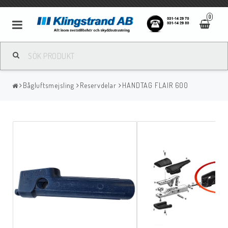
0
Metallbågsvetsning
Bågluftsmejsling
Reservdelar
HANDTAG FLAIR 600
Mig/Mag svetsning
Tigsvetsning
Gassvetsning
Bågluftsmejsling