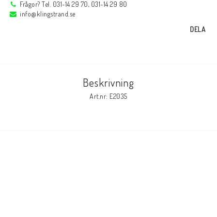
Frågor? Tel. 031-14 29 70, 031-14 29 80
info@klingstrand.se
Elmaterial
DELA
Svets avskärmning
Beskrivning
Svetsglas
Art.nr: E2035
Svetshjälmar / skärmar
Ögonskydd
Hörselskydd-skyddshjälmar