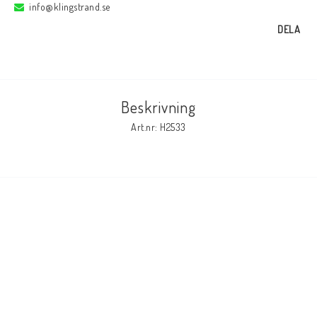
info@klingstrand.se
DELA
Elmaterial
Svets avskärmning
Beskrivning
Art.nr: H2533
Svetsglas
Svetshjälmar / skärmar
Ögonskydd
Hörselskydd-skyddshjälmar