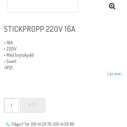
Sprayer, pastor m.m.
Rotgas verktyg
STICKPROPP 220V 16A
• 16A
Handverktyg
• 220V
• Med brytskydd
• Svart
Märkning-plåtbearbetning
•IP21
Läs mer...
Kap och slipprodukter
Inspektions speglar
KÖP
Arbetsbelysning
Frågor? Tel. 031-14 29 70, 031-14 29 80