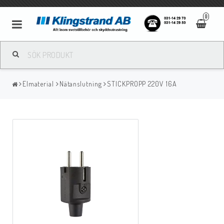
0
Metallbågsvetsning
Elmaterial
Nätanslutning
STICKPROPP 220V 16A
Mig/Mag svetsning
Tigsvetsning
Gassvetsning
Bågluftsmejsling