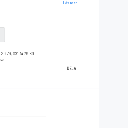
Läs mer...
Försäkran om
överensstämmelse
glasögon
_____________________________________________
Några av våra leverantörer!
14 29 70, 031-14 29 80
.se
_____________________________________________
DELA
_____________________________________________
kärmar
_____________________________________________
mar