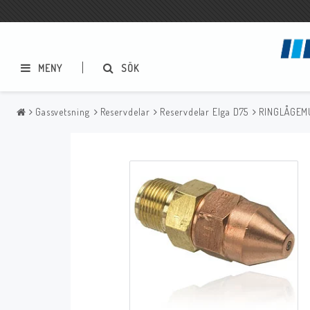
MENY
SÖK
Gassvetsning
Reservdelar
Reservdelar Elga D75
RINGLÅGEM
Metallbågsvetsning
Mig/Mag svetsning
Elektrodhållare
Slangpaket
Elektrodskåp
Reservdelar
Godsklämmor
Tillbehör
Stålborstar
Slagghackor
Reservdelar
Bågluftsmejsling
Sprayer, pastor m.m.