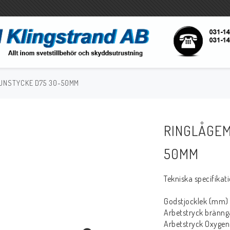
UNSTYCKE D75 30-50MM
Tigsvetsning
Gassvetsning
Slangpaket
Brännarsystem
RINGLÅGEM
Reservdelar
Reservdelar
Tillbehör
Tillbehör
50MM
Svetsslang
Tekniska specifikat
Godstjocklek (mm)
Arbetstryck brännga
Arbetstryck Oxygen 
Rotgas verktyg
Handverktyg