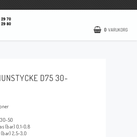
0
VARUKORG
DIN VARUKORG ÄR TOM
Startsida
Öppettider
UNSTYCKE D75 30-
Kontaktformulär
Nyheter
Utförsäljning
ioner
Kampanj
 30-50
Om oss
s (bar) 0,1-0,8
(bar) 2,5-3,0
Villkor & info