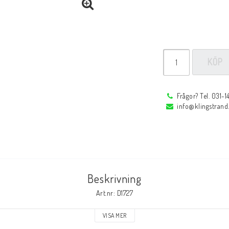
Profi
Låstänger
Rörfixeringsverktyg
Reservdelar
Reservdelar
KÖP
Tillbehör
Frågor? Tel. 031-
r
Inspektions speglar
Arbetsbelysning
info@klingstrand
Inspektions speglar
Arbetsbelysning
Reservdelar
Tillbehör
Beskrivning
Art.nr: D1727
Svetsglas
Svetshjälmar / s
VISA MER
Svetsglas
Svetshjälmar / skär