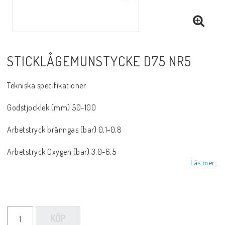
Sprayer, pastor m.m.
Rotgas verktyg
STICKLÅGEMUNSTYCKE D75 NR5
Handverktyg
Tekniska specifikationer
Godstjocklek (mm) 50-100
Märkning-plåtbearbetning
Arbetstryck bränngas (bar) 0,1-0,8
Kap och slipprodukter
Arbetstryck Oxygen (bar) 3,0-6,5
Läs mer...
Inspektions speglar
KÖP
Arbetsbelysning