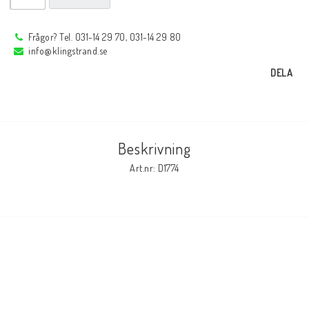
Frågor? Tel. 031-14 29 70, 031-14 29 80
Elmaterial
info@klingstrand.se
DELA
Svets avskärmning
Svetsglas
Beskrivning
Art.nr: D1774
Svetshjälmar / skärmar
Ögonskydd
Hörselskydd-skyddshjälmar