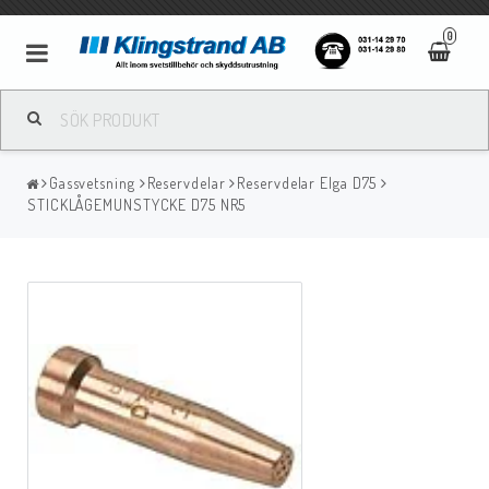
0
Metallbågsvetsning
Gassvetsning
Reservdelar
Reservdelar Elga D75
Mig/Mag svetsning
STICKLÅGEMUNSTYCKE D75 NR5
Tigsvetsning
Gassvetsning
Bågluftsmejsling