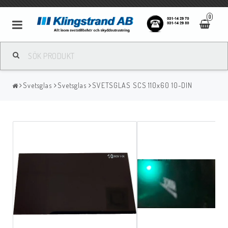
0
Metallbågsvetsning
Svetsglas
Svetsglas
SVETSGLAS SCS 110x60 10-DIN
Mig/Mag svetsning
Tigsvetsning
Gassvetsning
Bågluftsmejsling