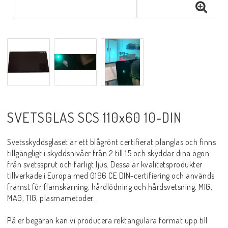
Sprayer, pastor m.m.
Rotgas verktyg
Handverktyg
SVETSGLAS SCS 110x60 10-DIN
Märkning-plåtbearbetning
Svetsskyddsglaset är ett blågrönt certifierat planglas och finns
Kap och slipprodukter
tillgängligt i skyddsnivåer från 2 till 15 och skyddar dina ögon
från svetssprut och farligt ljus. Dessa är kvalitetsprodukter
tillverkade i Europa med 0196 CE DIN-certifiering och används
främst för flamskärning, hårdlödning och hårdsvetsning, MIG,
Inspektions speglar
MAG, TIG, plasmametoder.
På er begäran kan vi producera rektangulära format upp till
Arbetsbelysning