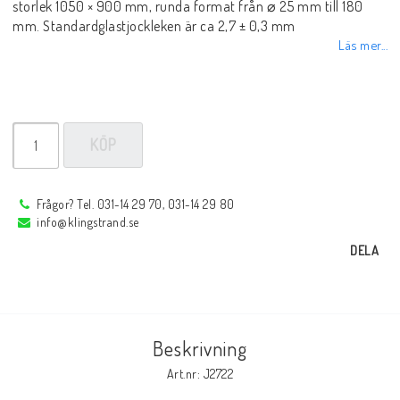
storlek 1050 × 900 mm, runda format från ⌀ 25 mm till 180
mm. Standardglastjockleken är ca 2,7 ± 0,3 mm
Läs mer...
Elmaterial
Svets avskärmning
KÖP
Svetsglas
Frågor? Tel. 031-14 29 70, 031-14 29 80
info@klingstrand.se
Svetshjälmar / skärmar
DELA
Ögonskydd
Beskrivning
Hörselskydd-skyddshjälmar
Art.nr: J2722