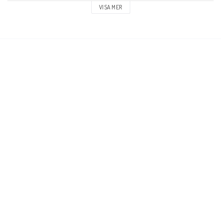
VISA MER
Andningskydd
Handskar
Hand-arm-benskydd
Arbetskläder
Övrigt
Startsida
Öppettider