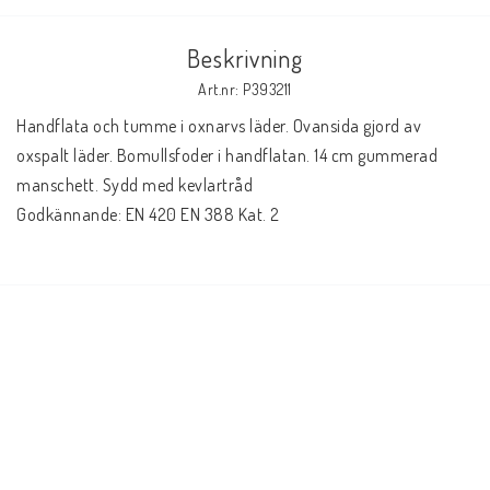
Beskrivning
Elmaterial
Art.nr: P393211
Handflata och tumme i oxnarvs läder. Ovansida gjord av 
Svets avskärmning
oxspalt läder. Bomullsfoder i handflatan. 14 cm gummerad 
manschett. Sydd med kevlartråd

Godkännande: EN 420 EN 388 Kat. 2
Svetsglas
Svetshjälmar / skärmar
Ögonskydd
Hörselskydd-skyddshjälmar