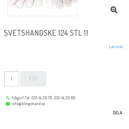
Sprayer, pastor m.m.
Rotgas verktyg
SVETSHANDSKE 124 STL 11
Handverktyg
Läs mer...
Märkning-plåtbearbetning
KÖP
Kap och slipprodukter
Frågor? Tel. 031-14 29 70, 031-14 29 80
info@klingstrand.se
Inspektions speglar
DELA
Arbetsbelysning