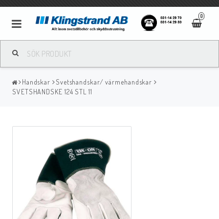
0
Metallbågsvetsning
Handskar
Svetshandskar/ värmehandskar
Mig/Mag svetsning
SVETSHANDSKE 124 STL 11
Tigsvetsning
Gassvetsning
Bågluftsmejsling