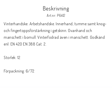
Beskrivning
Elmaterial
Art.nr: P6412
Vinterhandske. Arbetshandske. Innerhand, tumme samt knog- 
och fingertoppsförstärkning i getskinn. Ovanhand och 
Svets avskärmning
manschett i bomull. Vinterfodrad även i manschett. Godkänd 
enl: EN 420 EN 388 Cat. 2.

Svetsglas
Storlek: 12

Svetshjälmar / skärmar
Förpackning: 6/72
Ögonskydd
Hörselskydd-skyddshjälmar