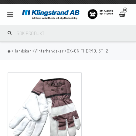
0
Metallbågsvetsning
Handskar
Vinterhandskar
OX-ON THERMO, ST 12
Mig/Mag svetsning
Tigsvetsning
Gassvetsning
Bågluftsmejsling