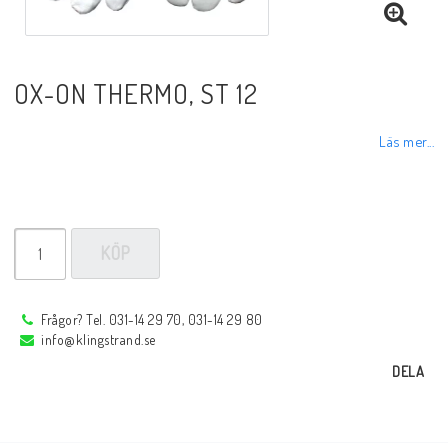
Sprayer, pastor m.m.
OX-ON THERMO, ST 12
Rotgas verktyg
Läs mer...
Handverktyg
Märkning-plåtbearbetning
KÖP
Kap och slipprodukter
Frågor? Tel. 031-14 29 70, 031-14 29 80
info@klingstrand.se
Inspektions speglar
DELA
Arbetsbelysning