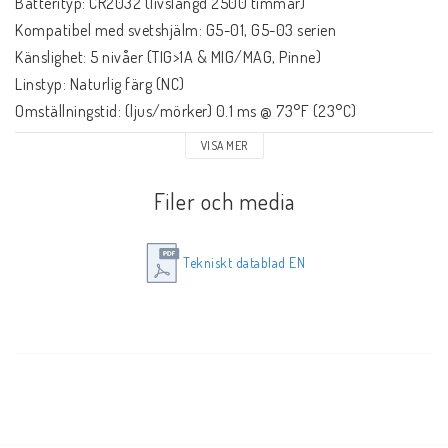
Batterityp: CR2032 (livslängd 2500 timmar)

Kontaktformulär
Kompatibel med svetshjälm: G5-01, G5-03 serien

Känslighet: 5 nivåer (TIG>1A & MIG/MAG, Pinne)

Nyheter
Linstyp: Naturlig färg (NC)

Omställningstid: (ljus/mörker) 0.1 ms @ 73°F (23°C)

Utförsäljning
Siktyta: 55 mm x 107 mm

VISA MER
Kampanj
Svetsningsprocess: De flesta MMA, MIG/MAG och hög amp TIG-
svetsning

Om oss
Filer och media
Ljust läge: 3 DIN

Villkor & info
Täthetsgrad: 8 - 12 DIN

Tekniskt datablad EN
Slipläge: 3 DIN

Försäkran om överensstämmelse glasögon
Skärläge: 5 DIN

UV/IR-skydd: Täthetsgrad 12 (permanent)
_____________________________________________
Några av våra leverantörer!