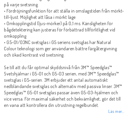
på varje svetsning.
• Fördröjningsfunktion för att ställa in omslagstiden från mörkt-
till-ljust. Möjlighet att låsa i mörkt läge
Elmaterial
• Omkopplingstid (ljus-mörker) på 0,1 ms. Känsligheten för
bågdetektering kan justeras för förbättrad tillförlitlighet vid
omkoppling
Svets avskärmning
• G5-01/03NC svetsglas i G5 seriens svetsglas har Natural
Colour teknologi som ger användaren bättre färgåtergivning
och ökad kontrast vid svetsning.
Svetsglas
Se till att du får optimal skyddsnivå från 3M™ Speedglas™
Svetshjälmar i G5-01 och G5-03 serien, med 3M™ Speedglas™
Svetshjälmar / skärmar
svetsglas i G5-serien. 3M erbjuder ett antal automatiskt
nedbländande svetsglas och alternativ med passiva linser. 3M™
Speedglas™ G5-01 svetsglas passar även G5-03-hjälmen och
Ögonskydd
vice versa. För maximal säkerhet och bekvämlighet, gör det till
en vana att kontrollera din utrustning regelbundet.
Läs mer...
Hörselskydd-skyddshjälmar