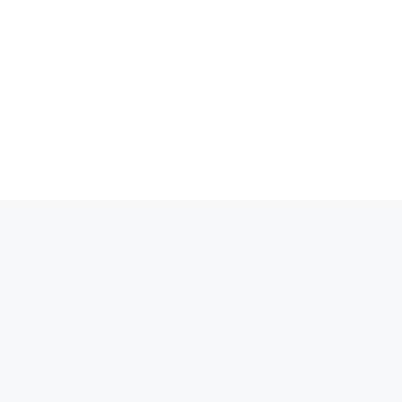
_____________________________________________
_____________________________________________