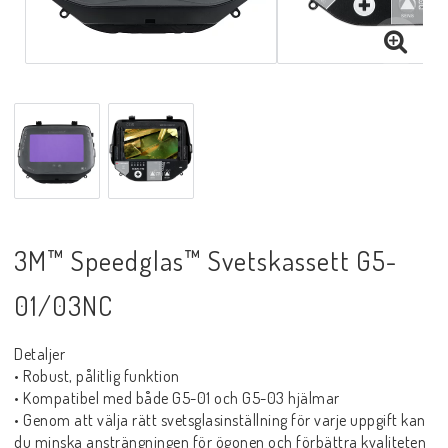
Sprayer, pastor m.m.
Rotgas verktyg
Handverktyg
Märkning-plåtbearbetning
3M™ Speedglas™ Svetskassett G5-
01/03NC
Kap och slipprodukter
Detaljer
Inspektions speglar
• Robust, pålitlig funktion
• Kompatibel med både G5-01 och G5-03 hjälmar
• Genom att välja rätt svetsglasinställning för varje uppgift kan
Arbetsbelysning
du minska ansträngningen för ögonen och förbättra kvaliteten