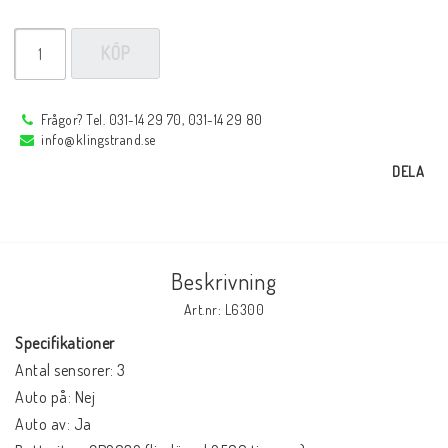
Andningskydd
KÖP
Handskar
Frågor? Tel. 031-14 29 70, 031-14 29 80
info@klingstrand.se
Hand-arm-benskydd
DELA
Arbetskläder
Beskrivning
Övrigt
Art.nr: L6300
Specifikationer
Antal sensorer: 3

Startsida
Auto på: Nej

Auto av: Ja

Öppettider