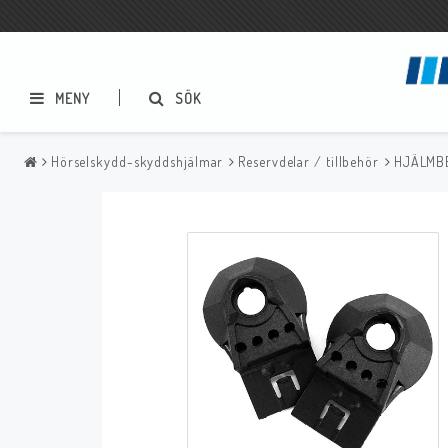
MENY
SÖK
Hörselskydd-skyddshjälmar
Reservdelar / tillbehör
HJÄLMB
Metallbågsvetsning
Mig/Mag svetsning
Elektrodhållare
Slangpaket
Elektrodskåp
Reservdelar
Godsklämmor
Tillbehör
Stålborstar
Slagghackor
Reservdelar
Bågluftsmejsling
Sprayer, pastor m.m.