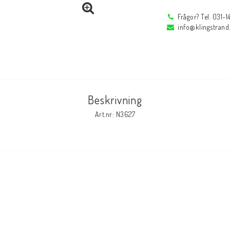
Frågor? Tel. 031-
Profi
Låstänger
info@klingstrand
Rörfixeringsverktyg
Reservdelar
Reservdelar
Tillbehör
Beskrivning
r
Inspektions speglar
Arbetsbelysning
Art.nr: N3627
Inspektions speglar
Arbetsbelysning
Reservdelar
Tillbehör
Svetsglas
Svetshjälmar / s
Svetsglas
Svetshjälmar / skär