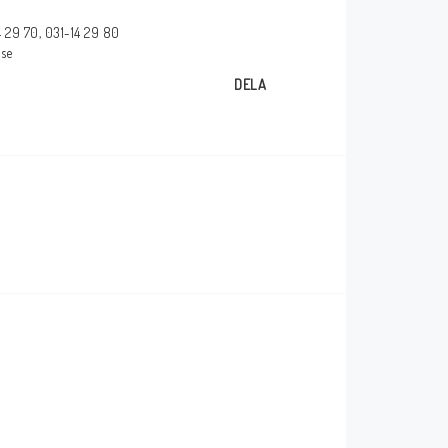
Försäkran om
14 29 70, 031-14 29 80
överensstämmelse
.se
glasögon
DELA
_____________________________________________
Några av våra leverantörer!
_____________________________________________
_____________________________________________
kärmar
_____________________________________________
mar