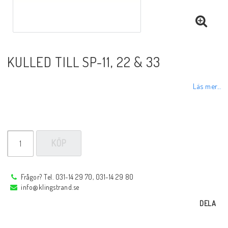
Sprayer, pastor m.m.
Rotgas verktyg
KULLED TILL SP-11, 22 & 33
Handverktyg
Läs mer...
Märkning-plåtbearbetning
KÖP
Kap och slipprodukter
Frågor? Tel. 031-14 29 70, 031-14 29 80
Inspektions speglar
info@klingstrand.se
DELA
Arbetsbelysning