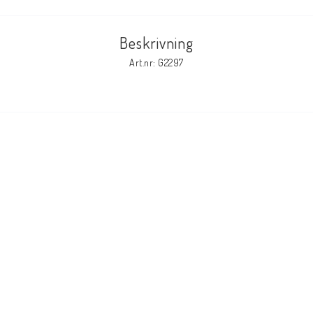
Beskrivning
Elmaterial
Art.nr: G2297
Svets avskärmning
Svetsglas
Svetshjälmar / skärmar
Ögonskydd
Hörselskydd-skyddshjälmar