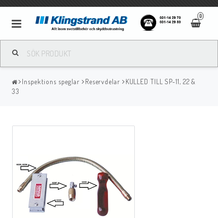
0
Metallbågsvetsning
Inspektions speglar
Reservdelar
KULLED TILL SP-11, 22 &
Mig/Mag svetsning
33
Tigsvetsning
Gassvetsning
Bågluftsmejsling