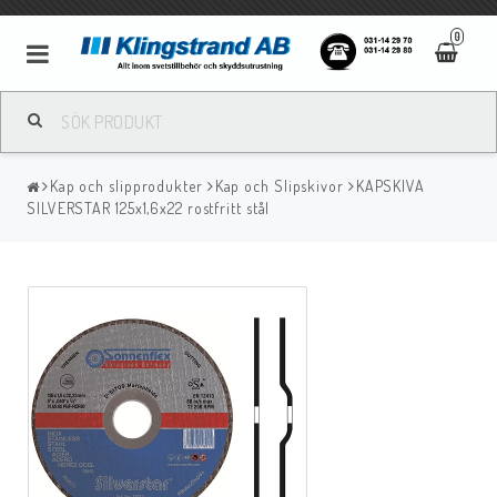
0
Metallbågsvetsning
Kap och slipprodukter
Kap och Slipskivor
KAPSKIVA
Mig/Mag svetsning
SILVERSTAR 125x1,6x22 rostfritt stål
Tigsvetsning
Gassvetsning
Bågluftsmejsling