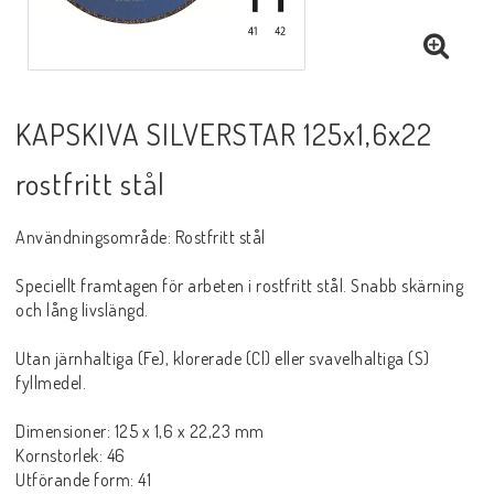
Sprayer, pastor m.m.
Rotgas verktyg
KAPSKIVA SILVERSTAR 125x1,6x22
Handverktyg
rostfritt stål
Användningsområde: Rostfritt stål
Märkning-plåtbearbetning
Speciellt framtagen för arbeten i rostfritt stål. Snabb skärning
och lång livslängd.
Kap och slipprodukter
Utan järnhaltiga (Fe), klorerade (Cl) eller svavelhaltiga (S)
fyllmedel.
Inspektions speglar
Dimensioner: 125 x 1,6 x 22,23 mm
Kornstorlek: 46
Utförande form: 41
Arbetsbelysning