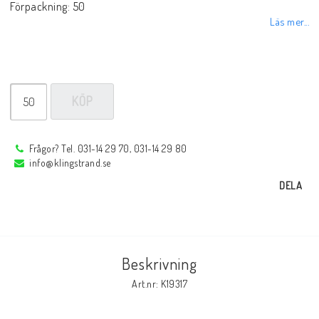
Förpackning: 50
Läs mer...
Elmaterial
Svets avskärmning
KÖP
Svetsglas
Frågor? Tel. 031-14 29 70, 031-14 29 80
info@klingstrand.se
DELA
Svetshjälmar / skärmar
Ögonskydd
Beskrivning
Art.nr: K19317
Hörselskydd-skyddshjälmar