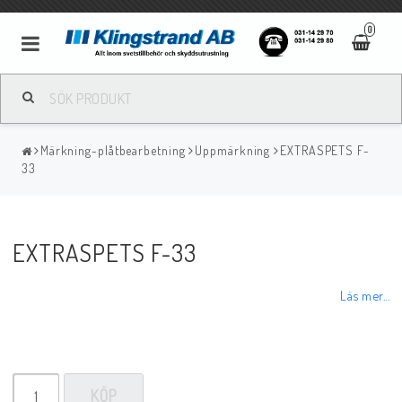
0
Metallbågsvetsning
Märkning-plåtbearbetning
Uppmärkning
EXTRASPETS F-
Mig/Mag svetsning
33
Tigsvetsning
EXTRASPETS F-33
Gassvetsning
Läs mer...
Bågluftsmejsling
KÖP