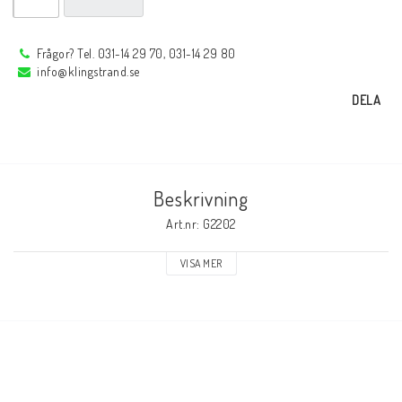
Sprayer, pastor m.m.
Frågor? Tel. 031-14 29 70, 031-14 29 80
info@klingstrand.se
Rotgas verktyg
DELA
Handverktyg
Beskrivning
Märkning-plåtbearbetning
Art.nr: G2202
VISA MER
Kap och slipprodukter
Inspektions speglar
Arbetsbelysning