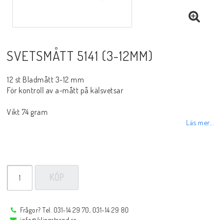
Sprayer, pastor m.m.
Rotgas verktyg
SVETSMÅTT 5141 (3-12MM)
Handverktyg
12 st Bladmått 3-12 mm
För kontroll av a-mått på kälsvetsar
Vikt 74 gram
Märkning-plåtbearbetning
Läs mer...
Kap och slipprodukter
KÖP
Inspektions speglar
Frågor? Tel. 031-14 29 70, 031-14 29 80
Arbetsbelysning
info@klingstrand.se