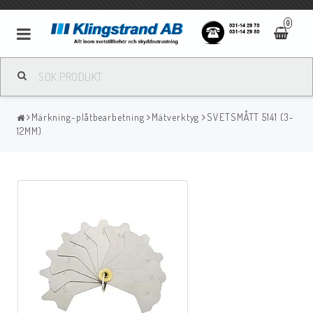
0
Metallbågsvetsning
Märkning-plåtbearbetning
Mätverktyg
SVETSMÅTT 5141 (3-
Mig/Mag svetsning
12MM)
Tigsvetsning
Gassvetsning
Bågluftsmejsling