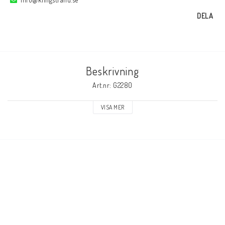
DELA
Elmaterial
Svets avskärmning
Beskrivning
Art.nr: G2280
Svetsglas
VISA MER
Svetshjälmar / skärmar
Ögonskydd
Hörselskydd-skyddshjälmar