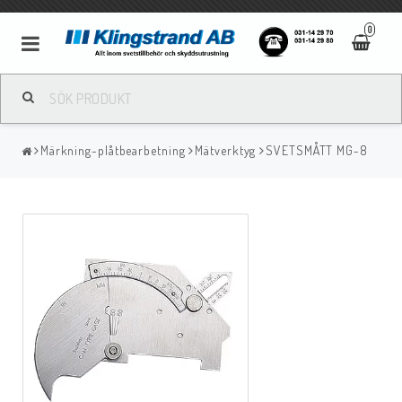
0
Metallbågsvetsning
Märkning-plåtbearbetning
Mätverktyg
SVETSMÅTT MG-8
Mig/Mag svetsning
Tigsvetsning
Gassvetsning
Bågluftsmejsling