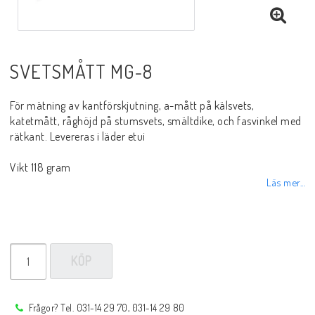
Sprayer, pastor m.m.
Rotgas verktyg
SVETSMÅTT MG-8
För mätning av kantförskjutning, a-mått på kälsvets,
Handverktyg
katetmått, råghöjd på stumsvets, smältdike, och fasvinkel med
rätkant. Levereras i läder etui
Märkning-plåtbearbetning
Vikt 118 gram
Läs mer...
Kap och slipprodukter
Inspektions speglar
KÖP
Arbetsbelysning
Frågor? Tel. 031-14 29 70, 031-14 29 80