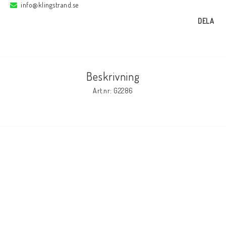
info@klingstrand.se
DELA
Elmaterial
Svets avskärmning
Beskrivning
Art.nr: G2286
Svetsglas
Svetshjälmar / skärmar
Ögonskydd
Hörselskydd-skyddshjälmar