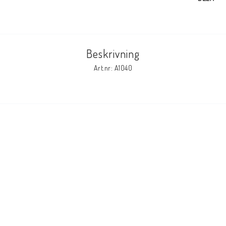
Elmaterial
Beskrivning
Svets avskärmning
Art.nr: A1040
Svetsglas
Svetshjälmar / skärmar
Ögonskydd
Hörselskydd-skyddshjälmar