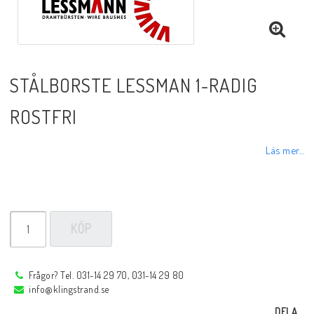
Sprayer, pastor m.m.
Rotgas verktyg
STÅLBORSTE LESSMAN 1-RADIG
Handverktyg
ROSTFRI
Läs mer...
Märkning-plåtbearbetning
Kap och slipprodukter
KÖP
Inspektions speglar
Frågor? Tel. 031-14 29 70, 031-14 29 80
info@klingstrand.se
Arbetsbelysning
DELA