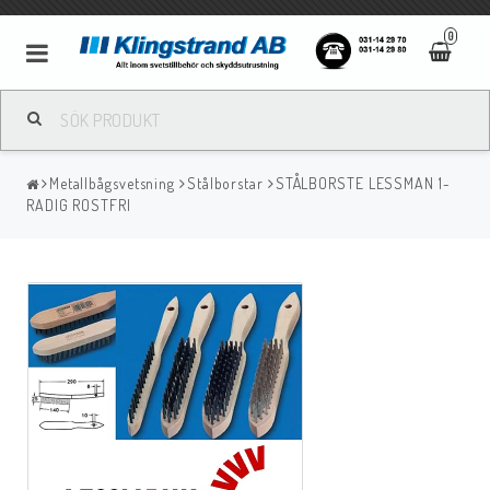
0
Metallbågsvetsning
Metallbågsvetsning
Stålborstar
STÅLBORSTE LESSMAN 1-
Mig/Mag svetsning
RADIG ROSTFRI
Tigsvetsning
Gassvetsning
Bågluftsmejsling