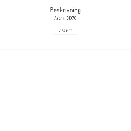
Beskrivning
Elmaterial
Art.nr: B1376
VISA MER
Svets avskärmning
Svetsglas
Svetshjälmar / skärmar
Ögonskydd
Hörselskydd-skyddshjälmar