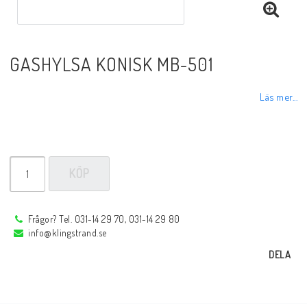
Sprayer, pastor m.m.
GASHYLSA KONISK MB-501
Rotgas verktyg
Läs mer...
Handverktyg
Märkning-plåtbearbetning
KÖP
Kap och slipprodukter
Frågor? Tel. 031-14 29 70, 031-14 29 80
info@klingstrand.se
Inspektions speglar
DELA
Arbetsbelysning