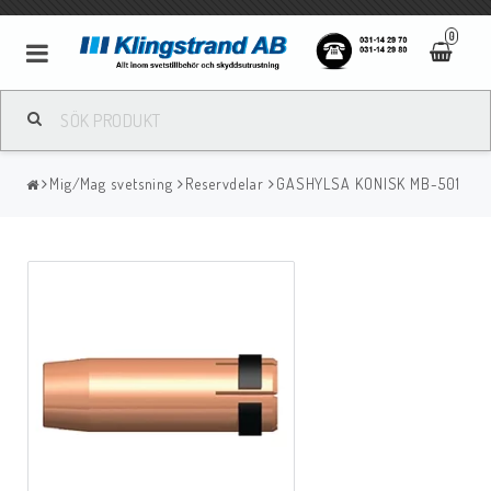
0
Metallbågsvetsning
Mig/Mag svetsning
Reservdelar
GASHYLSA KONISK MB-501
Mig/Mag svetsning
Tigsvetsning
Gassvetsning
Bågluftsmejsling