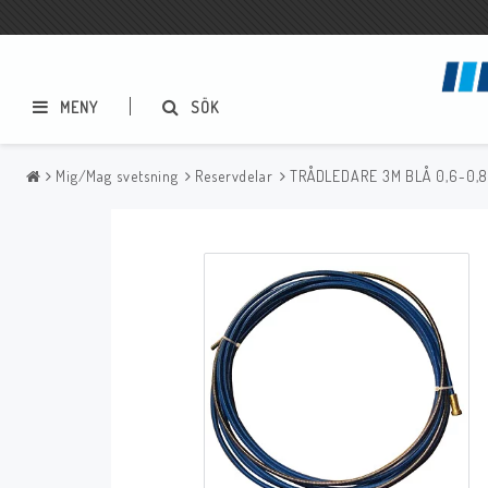
MENY
SÖK
Mig/Mag svetsning
Reservdelar
TRÅDLEDARE 3M BLÅ 0,6-0,
Metallbågsvetsning
Mig/Mag svetsning
Elektrodhållare
Slangpaket
Elektrodskåp
Reservdelar
Godsklämmor
Tillbehör
Stålborstar
Slagghackor
Reservdelar
Bågluftsmejsling
Sprayer, pastor m.m.