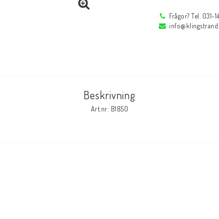
Frågor? Tel. 031-
Profi
Låstänger
info@klingstrand
Rörfixeringsverktyg
Reservdelar
Reservdelar
Tillbehör
Beskrivning
r
Inspektions speglar
Arbetsbelysning
Art.nr: B1850
Inspektions speglar
Arbetsbelysning
Reservdelar
Tillbehör
Svetsglas
Svetshjälmar / s
Svetsglas
Svetshjälmar / skär