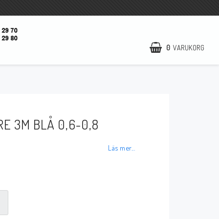
0
VARUKORG
Startsida
Öppettider
E 3M BLÅ 0,6-0,8
Kontaktformulär
Nyheter
Läs mer...
Utförsäljning
Kampanj
Om oss
Villkor & info