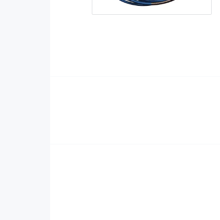
Slangpaket
Reservdelar
Tillbehör
Märkning-plåtbearbetning
Kap och slipprodukte
Uppmärkning
Kap och Slipskivor
Mätverktyg
Fiberslipskivor
Markal
Tempilstik
Elmaterial
Svets avskärmning
Svetskabel
Draperier