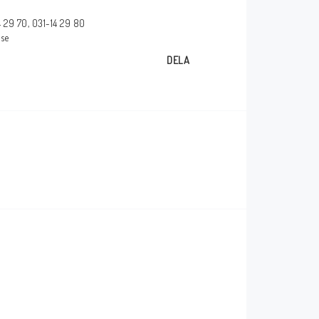
Försäkran om
14 29 70, 031-14 29 80
överensstämmelse
.se
glasögon
DELA
_____________________________________________
Några av våra leverantörer!
_____________________________________________
_____________________________________________
kärmar
_____________________________________________
mar