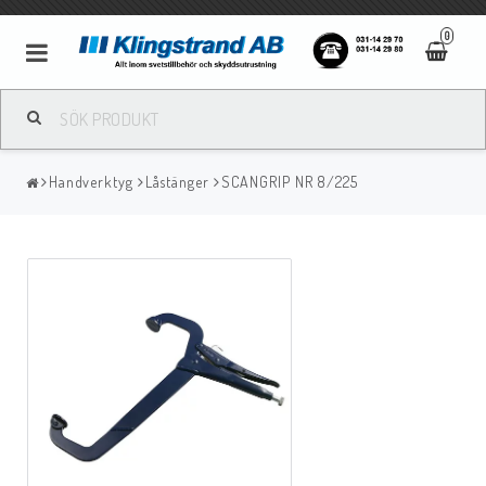
0
Metallbågsvetsning
Handverktyg
Låstänger
SCANGRIP NR 8/225
Mig/Mag svetsning
Tigsvetsning
Gassvetsning
Bågluftsmejsling