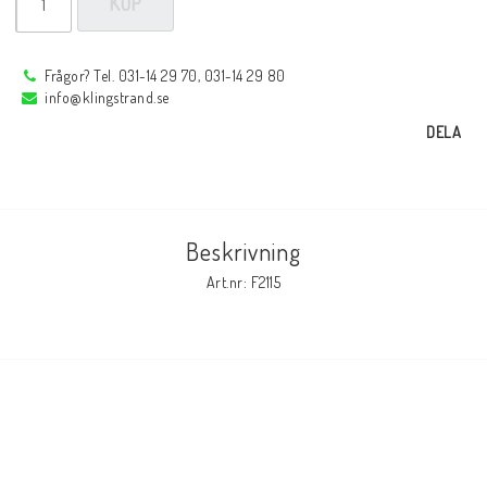
KÖP
Elmaterial
Frågor? Tel. 031-14 29 70, 031-14 29 80
info@klingstrand.se
DELA
Svets avskärmning
Svetsglas
Beskrivning
Art.nr: F2115
Svetshjälmar / skärmar
Ögonskydd
Hörselskydd-skyddshjälmar