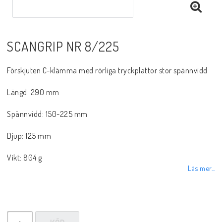
Sprayer, pastor m.m.
SCANGRIP NR 8/225
Rotgas verktyg
Förskjuten C-klämma med rörliga tryckplattor stor spännvidd
Handverktyg
Längd: 290 mm
Märkning-plåtbearbetning
Spännvidd: 150-225 mm
Djup: 125 mm
Kap och slipprodukter
Vikt: 804 g
Läs mer...
Inspektions speglar
Arbetsbelysning