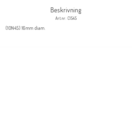
Beskrivning
Elmaterial
Art.nr: C1545
 (10N45) 16mm diam.
Svets avskärmning
Svetsglas
Svetshjälmar / skärmar
Ögonskydd
Hörselskydd-skyddshjälmar